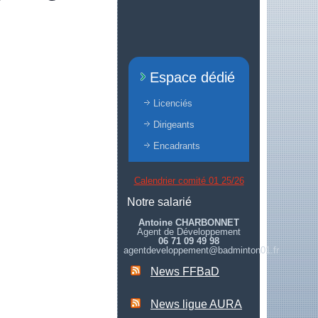
Espace dédié
Licenciés
Dirigeants
Encadrants
Calendrier comité 01 25/26
Notre salarié
Antoine CHARBONNET
Agent de Développement
06 71 09 49 98
agentdeveloppement@badminton01.fr
News FFBaD
News ligue AURA