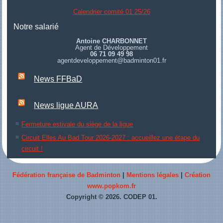
Calendrier comité 01 25/26
Notre salarié
Antoine CHARBONNET
Agent de Développement
06 71 09 49 98
agentdeveloppement@badminton01.fr
News FFBaD
News ligue AURA
Fermeture estivale du siège de la ligue
Circuit Elles Au Bad Tour 2026-2027 : accueillez une étape du
circuit !
Fédération française de Badminton
|
Mentions légales
|
Création
www.popkom.fr
Copyright © 2026. CODEP 01.