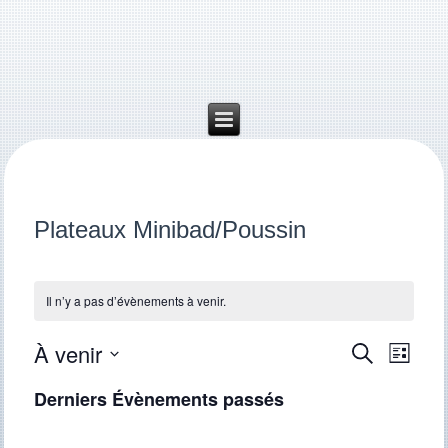
Plateaux Minibad/Poussin
Il n’y a pas d’évènements à venir.
À venir
Recherche
Navigat
Recherche
Liste
de
et
Sélectionnez
vues
une
navigation
Derniers Évènements passés
Évène
date.
de
vues