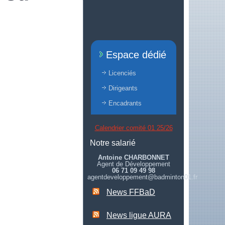
Espace dédié
Licenciés
Dirigeants
Encadrants
Calendrier comité 01 25/26
Notre salarié
Antoine CHARBONNET
Agent de Développement
06 71 09 49 98
agentdeveloppement@badminton01.fr
News FFBaD
News ligue AURA