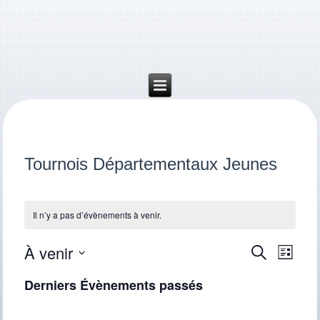
Tournois Départementaux Jeunes
Il n’y a pas d’évènements à venir.
À venir
Recherche
Navigat
Recherche
Liste
de
et
Sélectionnez
vues
une
navigation
Derniers Évènements passés
Évène
date.
de
vues