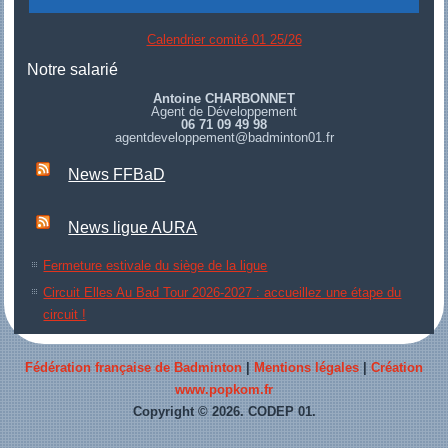
Calendrier comité 01 25/26
Notre salarié
Antoine CHARBONNET
Agent de Développement
06 71 09 49 98
agentdeveloppement@badminton01.fr
News FFBaD
News ligue AURA
Fermeture estivale du siège de la ligue
Circuit Elles Au Bad Tour 2026-2027 : accueillez une étape du
circuit !
Fédération française de Badminton
|
Mentions légales
|
Création
www.popkom.fr
Copyright © 2026. CODEP 01.