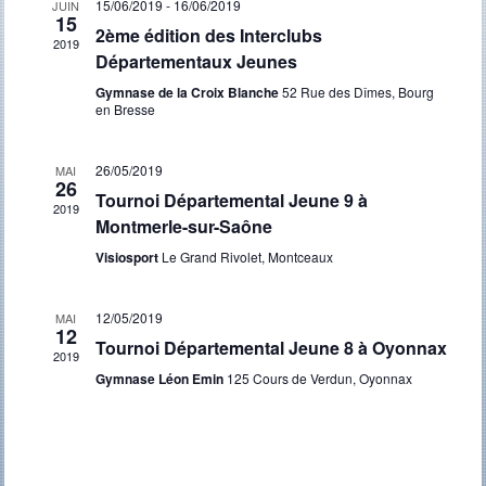
15/06/2019
-
16/06/2019
JUIN
Évènement
15
2ème édition des Interclubs
2019
Départementaux Jeunes
Gymnase de la Croix Blanche
52 Rue des Dîmes, Bourg
en Bresse
26/05/2019
MAI
26
Tournoi Départemental Jeune 9 à
2019
Montmerle-sur-Saône
Visiosport
Le Grand Rivolet, Montceaux
12/05/2019
MAI
12
Tournoi Départemental Jeune 8 à Oyonnax
2019
Gymnase Léon Emin
125 Cours de Verdun, Oyonnax