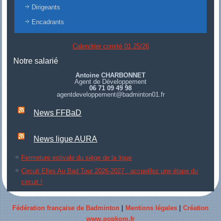
Dirigeants
Encadrants
Calendrier comité 01 25/26
Notre salarié
Antoine CHARBONNET
Agent de Développement
06 71 09 49 98
agentdeveloppement@badminton01.fr
News FFBaD
News ligue AURA
Fermeture estivale du siège de la ligue
Circuit Elles Au Bad Tour 2026-2027 : accueillez une étape du
circuit !
Fédération française de Badminton
|
Mentions légales
|
Création
www.popkom.fr