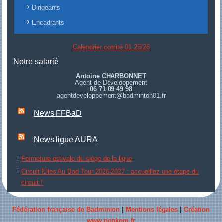
Dirigeants
Encadrants
Calendrier comité 01 25/26
Notre salarié
Antoine CHARBONNET
Agent de Développement
06 71 09 49 98
agentdeveloppement@badminton01.fr
News FFBaD
News ligue AURA
Fermeture estivale du siège de la ligue
Circuit Elles Au Bad Tour 2026-2027 : accueillez une étape du
circuit !
Fédération française de Badminton
|
Mentions légales
|
Création
www.popkom.fr