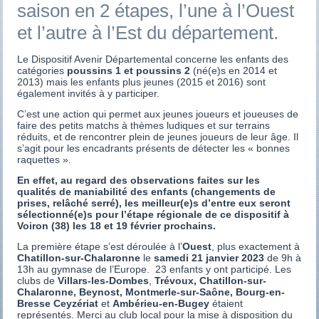
saison en 2 étapes, l’une à l’Ouest
et l’autre à l’Est du département.
Le Dispositif Avenir Départemental concerne les enfants des
catégories
poussins 1 et poussins 2
(né(e)s en 2014 et
2013) mais les enfants plus jeunes (2015 et 2016) sont
également invités à y participer.
C’est une action qui permet aux jeunes joueurs et joueuses de
faire des petits matchs à thèmes ludiques et sur terrains
réduits, et de rencontrer plein de jeunes joueurs de leur âge. Il
s’agit pour les encadrants présents de détecter les « bonnes
raquettes ».
En effet, au regard des observations faites sur les
qualités de maniabilité des enfants (changements de
prises, relâché serré), les meilleur(e)s d’entre eux seront
sélectionné(e)s pour l’étape régionale de ce dispositif à
Voiron (38) les 18 et 19 février prochains.
La première étape s’est déroulée à l’
Ouest
, plus exactement à
Chatillon-sur-Chalaronne
le
samedi 21 janvier 2023
de 9h à
13h au gymnase de l’Europe. 23 enfants y ont participé. Les
clubs de
Villars-les-Dombes
,
Trévoux, Chatillon-sur-
Chalaronne, Beynost, Montmerle-sur-Saône, Bourg-en-
Bresse Ceyzériat
et
Ambérieu-en-Bugey
étaient
représentés. Merci au club local pour la mise à disposition du