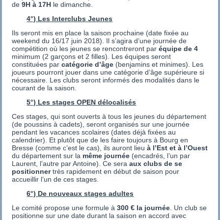
de
9H à 17H
le dimanche.
4°) Les Interclubs Jeunes
Ils seront mis en place la saison prochaine (date fixée au
weekend du 16/17 juin 2018). Il s’agira d’une journée de
compétition où les jeunes se rencontreront par
équipe de 4
minimum (2 garçons et 2 filles). Les équipes seront
constituées par
catégorie d’âge
(benjamins et minimes). Les
joueurs pourront jouer dans une catégorie d’âge supérieure si
nécessaire. Les clubs seront informés des modalités dans le
courant de la saison.
5°) Les stages OPEN délocalisés
Ces stages, qui sont ouverts à tous les jeunes du département
(de poussins à cadets), seront organisés sur une journée
pendant les vacances scolaires (dates déjà fixées au
calendrier). Et plutôt que de les faire toujours à Bourg en
Bresse (comme c’est le cas), ils auront lieu
à l’Est et à l’Ouest
du département sur la
même journée
(encadrés, l’un par
Laurent, l’autre par Antoine). Ce sera
aux clubs de se
positionner
très rapidement en début de saison pour
accueillir l’un de ces stages.
6°) De nouveaux stages adultes
Le comité propose une formule à
300 € la journée
. Un club se
positionne sur une date durant la saison en accord avec