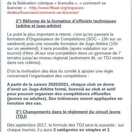
de la fédération rubrique « licenciés », « comment se
licencier » :
http://www.ffbad.org/espaces-
dedies/licencies/comment-se-licencier/
2°) Réforme de la formation d’officiels techniques
(arbitre et juge-arbitre)
Le point le plus important à retenir, c’est qu’en passant la
formation d’Organisateur de Compétitions (SOC – 15h sur un
weekend) puis une nouvelle formation de Juge-Arbitre (15h
sur un weekend), il sera possible (après validation sur un
tournoi) d’être JA sur une compétition dans un gymnase de 7
terrains jusqu’au niveau régional (autrement dit, un TDJ rentre
dans ces critères).
D’où la motivation des élus du comité à ajouter une règle
concernant l’organisation des compétitions :
A partir de la saison 2020/2021, chaque club se devra
d’avoir un Juge-Arbitre formé, licencié au club et actif
pour pouvoir organiser des compétitions officielles
(jeunes ou adultes). Des tolérances seront appliquées en
fonction des cas.
3°) Changements dans le règlement du circuit jeune
(TDJ)
Dès septembre 2017, la formule des TDJ sera la suivante : sur
chaque tournoi, il y aura
3 catégories en simples et 1