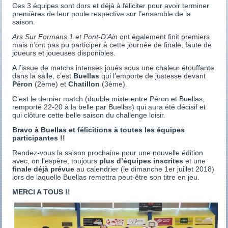
Ces 3 équipes sont dors et déjà à féliciter pour avoir terminer
premières de leur poule respective sur l’ensemble de la
saison.
Ars Sur Formans 1 et Pont-D’Ain
ont également finit premiers
mais n’ont pas pu participer à cette journée de finale, faute de
joueurs et joueuses disponibles.
A l’issue de matchs intenses joués sous une chaleur étouffante
dans la salle, c’est
Buellas
qui l’emporte de justesse devant
Péron
(2ème) et
Chatillon
(3ème).
C’est le dernier match (double mixte entre Péron et Buellas,
remporté 22-20 à la belle par Buellas) qui aura été décisif et
qui clôture cette belle saison du challenge loisir.
Bravo à Buellas et félicitions à toutes les équipes
participantes !!
Rendez-vous la saison prochaine pour une nouvelle édition
avec, on l’espère, toujours
plus d’équipes inscrites
et une
finale déjà prévue
au calendrier (le dimanche 1er juillet 2018)
lors de laquelle Buellas remettra peut-être son titre en jeu.
MERCI A TOUS !!