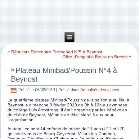
«
Résultats Rencontre Promobad N°5 à Beynost
Offre d’emploi à Bourg en Bresse
»
Plateau Minibad/Poussin N°4 à
Beynost
Publié le
06/02/2019
|
Publié dans
Actualités des jeunes
Le quatrième plateau Minibad/Poussin de la saison a eu lieu à
Beynost le dimanche 3 février 2019 de 9h à 12h au gymnase
du collège Luis Armstrong. Il était organisé par les bénévoles
du club de Beynost, Mélanie en tête. Merci à eux pour
l’organisation.
Au total, ce sont 14 enfants de moins de 11 ans (U11 et U9)
qui sont venus de Bourg-Ceyzériat, Villars-les-Dombes,
Oyonnax, Chatillon-sur-Chalaronne, Ambérieu-en-Bugey et