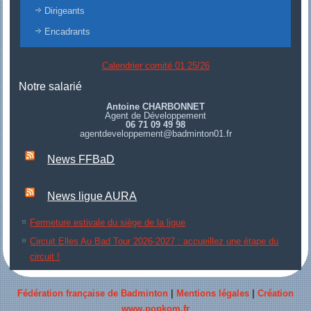
Dirigeants
Encadrants
Calendrier comité 01 25/26
Notre salarié
Antoine CHARBONNET
Agent de Développement
06 71 09 49 98
agentdeveloppement@badminton01.fr
News FFBaD
News ligue AURA
Fermeture estivale du siège de la ligue
Circuit Elles Au Bad Tour 2026-2027 : accueillez une étape du
circuit !
Fédération française de Badminton
|
Mentions légales
|
Création
www.popkom.fr