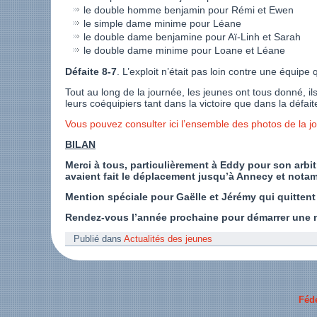
le double homme benjamin pour Rémi et Ewen
le simple dame minime pour Léane
le double dame benjamine pour Aï-Linh et Sarah
le double dame minime pour Loane et Léane
Défaite 8-7
. L’exploit n’était pas loin contre une équipe q
Tout au long de la journée, les jeunes ont tous donné, 
leurs coéquipiers tant dans la victoire que dans la défait
Vous pouvez consulter ici l’ensemble des photos de la j
BILAN
Merci à tous, particulièrement à Eddy pour son arbi
avaient fait le déplacement jusqu’à Annecy et notam
Mention spéciale pour Gaëlle et Jérémy qui quittent 
Rendez-vous l’année prochaine pour démarrer une no
Publié dans
Actualités des jeunes
Féd