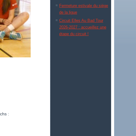
Fermeture estivale du siège
de la ligue
Circuit Elles Au Bad Tour
2026-2027 : accueillez une
étape du circuit !
chs :