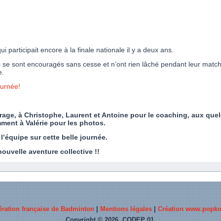
ui participait encore à la finale nationale il y a deux ans.
ils se sont encouragés sans cesse et n’ont rien lâché pendant leur matc
e.
ournée!
trage, à Christophe, Laurent et Antoine pour le coaching, aux que
ment à Valérie pour les photos.
l’équipe sur cette belle journée.
uvelle aventure collective !!
ération française de Badminton
|
Mentions légales
|
Création www.popko
Copyright © 2026. CODEP 01.