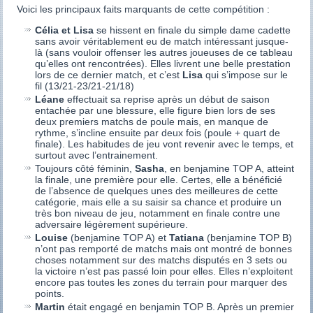
Voici les principaux faits marquants de cette compétition :
Célia et Lisa
se hissent en finale du simple dame cadette
sans avoir véritablement eu de match intéressant jusque-
là (sans vouloir offenser les autres joueuses de ce tableau
qu’elles ont rencontrées). Elles livrent une belle prestation
lors de ce dernier match, et c’est
Lisa
qui s’impose sur le
fil (13/21-23/21-21/18)
Léane
effectuait sa reprise après un début de saison
entachée par une blessure, elle figure bien lors de ses
deux premiers matchs de poule mais, en manque de
rythme, s’incline ensuite par deux fois (poule + quart de
finale). Les habitudes de jeu vont revenir avec le temps, et
surtout avec l’entrainement.
Toujours côté féminin,
Sasha
, en benjamine TOP A, atteint
la finale, une première pour elle. Certes, elle a bénéficié
de l’absence de quelques unes des meilleures de cette
catégorie, mais elle a su saisir sa chance et produire un
très bon niveau de jeu, notamment en finale contre une
adversaire légèrement supérieure.
Louise
(benjamine TOP A) et
Tatiana
(benjamine TOP B)
n’ont pas remporté de matchs mais ont montré de bonnes
choses notamment sur des matchs disputés en 3 sets ou
la victoire n’est pas passé loin pour elles. Elles n’exploitent
encore pas toutes les zones du terrain pour marquer des
points.
Martin
était engagé en benjamin TOP B. Après un premier