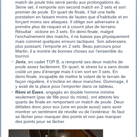
match de poule très serré perdu aux prolongations du
3ème set, il remporte son second match en 2 sets et sort
premier de poule. En quart de finale, il fait une belle
prestation en faisant moins de fautes que d’habitude et en
forçant moins ses attaques. Il oblige son adversaire à
prendre plus de risques et à couvrir plus de terrains.
Résultat : victoire en 3 sets. En demi-finale, malgré
l’enchaînement des matchs, il ne baisse pas physiquement
mais commet quelques erreurs tactiques. Son adversaire,
plus puissant, l’emporte en 2 sets. Beau parcours pour
Martin, il a montré de bonnes choses sur l’ensemble du
tournoi.
Joris
, en cadet TOP B, a remporté ses deux matchs de
poule assez facilement. En quart, le stress lui a sans doute
coûté un peu d’énergie mais il s’en sort en 3 sets. En
demi-finale, incapable de mettre le volant de le terrain de
façon régulière, il s’incline en deux manches. Dommage, il
y avait de la place pour l’emporter dans ce tableau.
Rémi et Ewen
, engagés en double homme minime
seulement (pas de fille pour du mixte), ont atteints les
quarts de finale en remportant un match de poule. Deux
défaites donc pour eux (une en poule aussi) sans avoir
montrer un sentiment de révolte vu de l’extérieur. Ils faut
se lâcher pour marquer des points et non pas marquer
des points pour se lâcher.