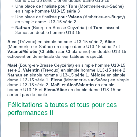
dame U13-15 série 1 et en double dame U13-15
Une place de finaliste pour
Tom
(Montmerle-sur-Saône)
en simple homme U13-15 série 3
Une place de finaliste pour
Vaiana
(Ambérieu-en-Bugey)
en simple dame U13-15 série 2
Nathan
(Bourg-en-Bresse Ceyzériat) et
Tom
finissent
3èmes en double homme U13-15
Alec
(Trévoux) en simple homme U13-15 série 2,
Alice
(Montmerle-sur-Saône) en simple dame U13-15 série 2 et
Vaiana/Méloée
(Chatillon-sur-Chalaronne) en double U13-15
échouent en demi-finale de leur tableau respectif.
Maël
(Bourg-en-Bresse Ceyzériat) en simple homme U13-15
série 2,
Valentin
(Trévoux) en simple homme U13-15 série 2,
Nathan
en simple homme U13-15 série 1,
Méloée
en simple
dame U13-15 série 1,
Elena
(Montmerle-sur-Saône) en simple
dame U13-15 série 2,
Maël et Alec/Valentin
en double
homme U13-15 et
Elena/Alice
en double dame U13-15 ne
sortent pas de poule.
Félicitations à toutes et tous pour ces
performances !!