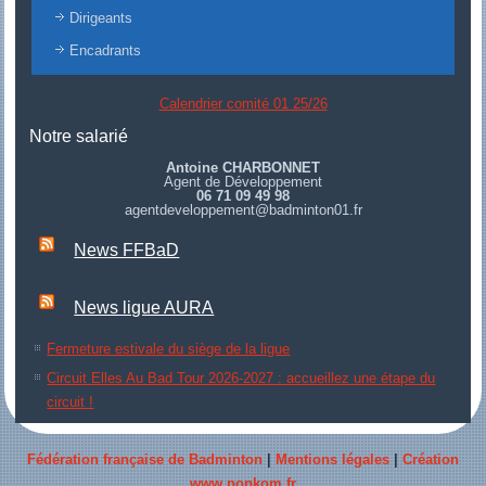
Dirigeants
Encadrants
Calendrier comité 01 25/26
Notre salarié
Antoine CHARBONNET
Agent de Développement
06 71 09 49 98
agentdeveloppement@badminton01.fr
News FFBaD
News ligue AURA
Fermeture estivale du siège de la ligue
Circuit Elles Au Bad Tour 2026-2027 : accueillez une étape du
circuit !
Fédération française de Badminton
|
Mentions légales
|
Création
www.popkom.fr