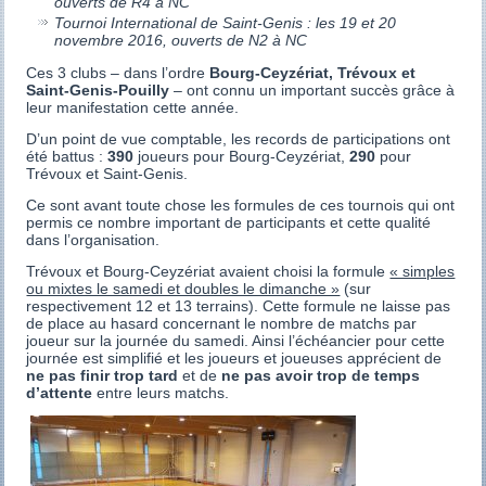
ouverts de R4 à NC
Tournoi International de Saint-Genis : les 19 et 20
novembre 2016, ouverts de N2 à NC
Ces 3 clubs – dans l’ordre
Bourg-Ceyzériat, Trévoux et
Saint-Genis-Pouilly
– ont connu un important succès grâce à
leur manifestation cette année.
D’un point de vue comptable, les records de participations ont
été battus :
390
joueurs pour Bourg-Ceyzériat,
290
pour
Trévoux et Saint-Genis.
Ce sont avant toute chose les formules de ces tournois qui ont
permis ce nombre important de participants et cette qualité
dans l’organisation.
Trévoux et Bourg-Ceyzériat avaient choisi la formule
« simples
ou mixtes le samedi et doubles le dimanche »
(sur
respectivement 12 et 13 terrains). Cette formule ne laisse pas
de place au hasard concernant le nombre de matchs par
joueur sur la journée du samedi. Ainsi l’échéancier pour cette
journée est simplifié et les joueurs et joueuses apprécient de
ne pas finir trop tard
et de
ne pas avoir trop de temps
d’attente
entre leurs matchs.