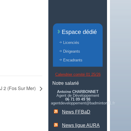
Espace dédié
Licenciés
Dirigeants
Encadrants
Calendrier comité 01 25/26
Notre salarié
IJ 2 (Fos Sur Mer)
Antoine CHARBONNET
Agent de Développement
06 71 09 49 98
agentdeveloppement@badminton01.fr
News FFBaD
News ligue AURA