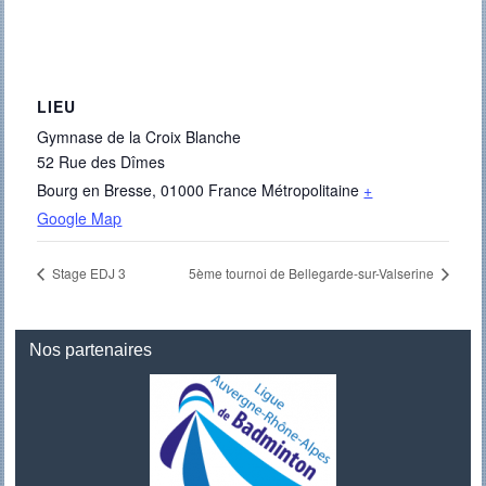
LIEU
Gymnase de la Croix Blanche
52 Rue des Dîmes
Bourg en Bresse
,
01000
France Métropolitaine
+
Google Map
Stage EDJ 3
5ème tournoi de Bellegarde-sur-Valserine
Nos partenaires