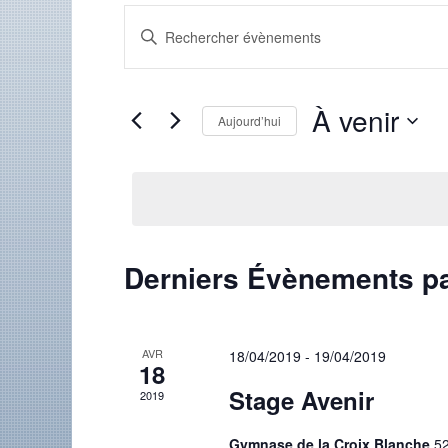
Recherche
Saisir
et
mot-
clé.
navigation
Rechercher
de
Évènements
par
vues
À venir
mot-
Aujourd’hui
Évènements
clé.
Sélectionnez
une
date.
Derniers Évènements p
AVR
18/04/2019
-
19/04/2019
18
Stage Avenir
2019
Gymnase de la Croix Blanche
52