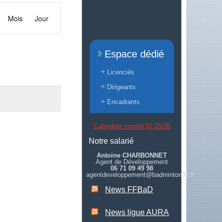
Navigation
de
Mois
Jour
vues
Évènement
Espace dédié
Licenciés
Dirigeants
Encadrants
Calendrier comité 01 25/26
Notre salarié
Antoine CHARBONNET
Agent de Développement
06 71 09 49 98
agentdeveloppement@badminton01.fr
News FFBaD
News ligue AURA