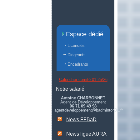
Espace dédié
Licenciés
Dirigeants
Encadrants
Calendrier comité 01 25/26
Notre salarié
Antoine CHARBONNET
Agent de Développement
06 71 09 49 98
agentdeveloppement@badminton01.fr
News FFBaD
News ligue AURA