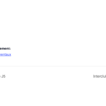
nement:
mentaux
) J5
Intercl