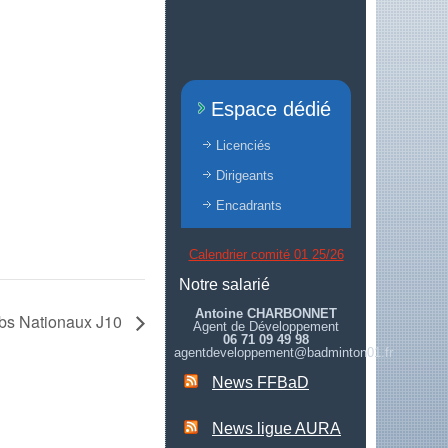
Espace dédié
Licenciés
Dirigeants
Encadrants
Calendrier comité 01 25/26
Notre salarié
Antoine CHARBONNET
ubs Nationaux J10
Agent de Développement
06 71 09 49 98
agentdeveloppement@badminton01.fr
News FFBaD
News ligue AURA