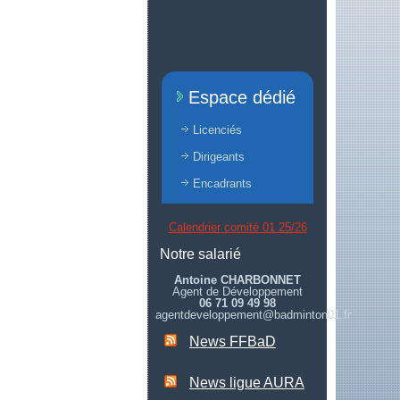
Espace dédié
Licenciés
Dirigeants
Encadrants
Calendrier comité 01 25/26
Notre salarié
Antoine CHARBONNET
Agent de Développement
06 71 09 49 98
agentdeveloppement@badminton01.fr
News FFBaD
News ligue AURA