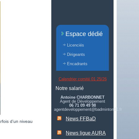
Espace dédié
Licenciés
Dirigeants
Encadrants
Calendrier comité 01 25/26
Notre salarié
Antoine CHARBONNET
Agent de Développement
06 71 09 49 98
agentdeveloppement@badminton01.fr
News FFBaD
rfois d’un niveau
News ligue AURA